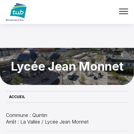
Aller
e-boutique
TUB
au
contenu
principal
Lycée Jean Monnet
ACCUEIL
Commune : Quintin
Arrêt : La Vallée / Lycée Jean Monnet