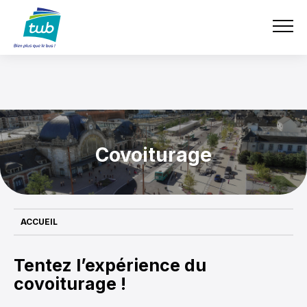
Aller
TUB
au
contenu
principal
Covoiturage
ACCUEIL
Tentez l’expérience du
covoiturage !