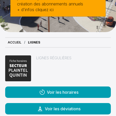
création des abonnements annuels
+ d'infos cliquez ici
ACCUEIL
LIGNES
LIGNES RÉGULIÈRES
Voir les horaires
Voir les déviations