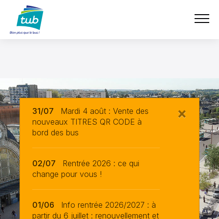
e-boutique
Aller
TUB
au
contenu
principal
×
31/07
Mardi 4 août : Vente des
nouveaux TITRES QR CODE à
bord des bus
02/07
Rentrée 2026 : ce qui
change pour vous !
01/06
Info rentrée 2026/2027 : à
partir du 6 juillet : renouvellement et