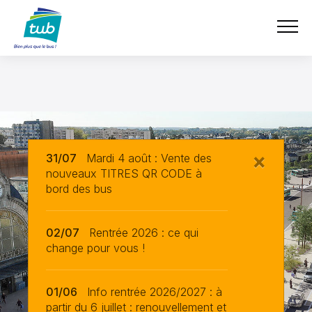
e-boutique
Aller
TUB
au
contenu
principal
×
31/07
Mardi 4 août : Vente des
nouveaux TITRES QR CODE à
bord des bus
02/07
Rentrée 2026 : ce qui
change pour vous !
01/06
Info rentrée 2026/2027 : à
partir du 6 juillet : renouvellement et