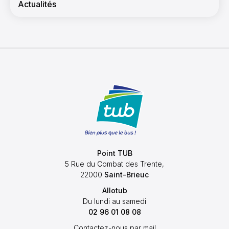
Actualités
11:30
12:00
12:30
13:00
13:30
14:00
14:30
Point TUB
5 Rue du Combat des Trente,
22000
Saint-Brieuc
15:00
Allotub
15:30
Du lundi au samedi
02 96 01 08 08
16:00
Contactez-nous par mail