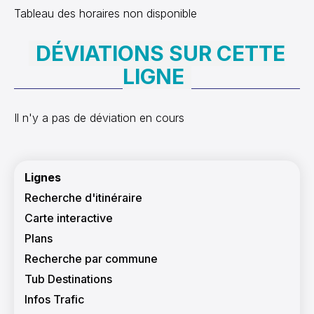
05:00
Tableau des horaires non disponible
9
10
11
12
13
14
15
05:30
16
17
18
19
20
21
22
DÉVIATIONS SUR CETTE
06:00
23
24
25
26
27
28
29
LIGNE
06:30
30
31
1
2
3
4
5
07:00
Il n'y a pas de déviation en cours
Aujourd'hui
Effacer
Fermer
07:30
08:00
Navigation principale
Lignes
08:30
Recherche d'itinéraire
09:00
Carte interactive
09:30
Plans
10:00
Recherche par commune
Tub Destinations
10:30
Infos Trafic
11:00