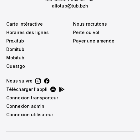
allotub@tub.bzh
16:30
Carte intéractive
Nous recrutons
17:00
Horaires des lignes
Perte ou vol
Proxitub
Payer une amende
17:30
Domitub
Mobitub
18:00
Ouestgo
18:30
Nous suivre
Télécharger l'appli
Connexion transporteur
19:00
Connexion admin
Connexion utilisateur
19:30
20:00