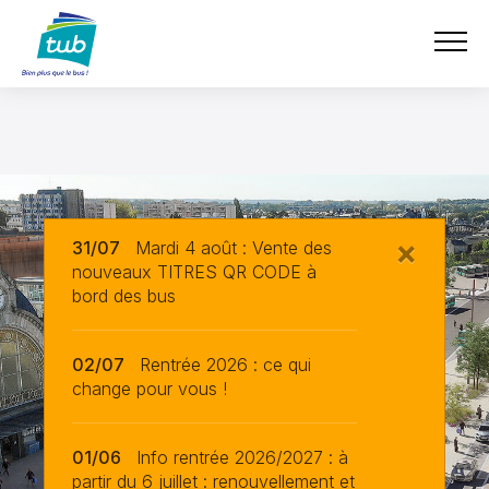
e-boutique
Aller
TUB
au
contenu
principal
×
31/07
Mardi 4 août : Vente des
nouveaux TITRES QR CODE à
bord des bus
02/07
Rentrée 2026 : ce qui
change pour vous !
01/06
Info rentrée 2026/2027 : à
partir du 6 juillet : renouvellement et