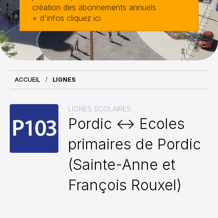
création des abonnements annuels
+ d'infos cliquez ici
ACCUEIL
LIGNES
LIGNES SCOLAIRES
Pordic ↔ Ecoles
primaires de Pordic
(Sainte-Anne et
François Rouxel)