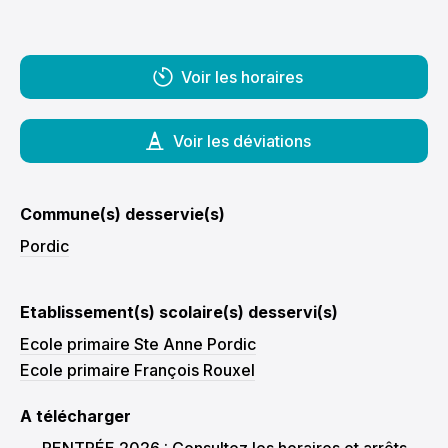
00:00
Voir les horaires
00:30
01:00
01:30
02:00
Voir les déviations
02:30
03:00
03:30
04:00
Commune(s) desservie(s)
04:30
Pordic
05:00
05:30
06:00
06:30
Etablissement(s) scolaire(s) desservi(s)
07:00
Ecole primaire Ste Anne Pordic
07:30
Ecole primaire François Rouxel
08:00
08:30
09:00
A télécharger
09:30