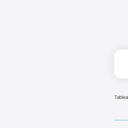
C
Tablea