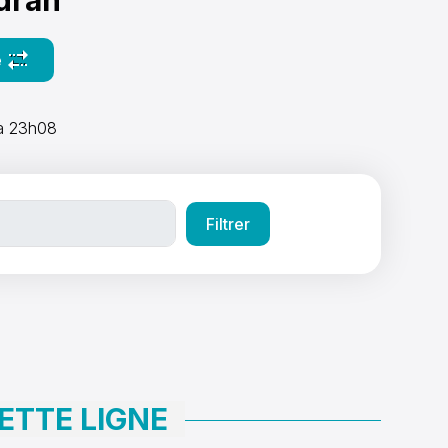
e
 de direction
à 23h08
ETTE LIGNE