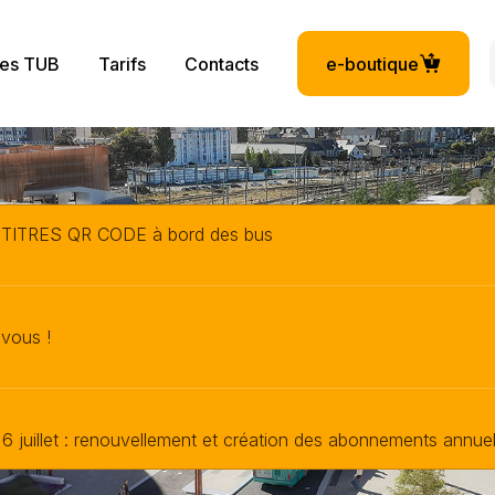
 principale
ces TUB
Tarifs
Contacts
e-boutique
x TITRES QR CODE à bord des bus
 vous !
 6 juillet : renouvellement et création des abonnements annuels