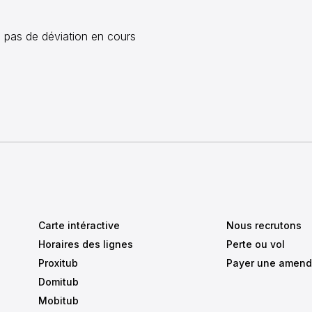
30
31
1
2
3
4
5
23:00
 a pas de déviation en cours
23:30
Aujourd'hui
Effacer
Fermer
Carte intéractive
Nous recrutons
Horaires des lignes
Perte ou vol
Proxitub
Payer une amen
Domitub
Mobitub