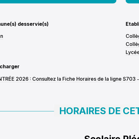
05:30
06:00
06:30
07:00
ne(s) desservie(s)
Etabl
07:30
08:00
an
Collè
08:30
Collè
09:00
Lycée
09:30
10:00
écharger
10:30
11:00
TRÉE 2026 : Consultez la Fiche Horaires de la ligne S703
11:30
12:00
12:30
13:00
HORAIRES DE CE
13:30
14:00
14:30
Scolaire Pl
15:00