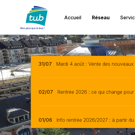
Aller
TUB
au
Navigation
contenu
Accueil
Réseau
Servi
principal
31/07
Mardi 4 août : Vente des nouveau
02/07
Rentrée 2026 : ce qui change pour
01/06
Info rentrée 2026/2027 : à partir du