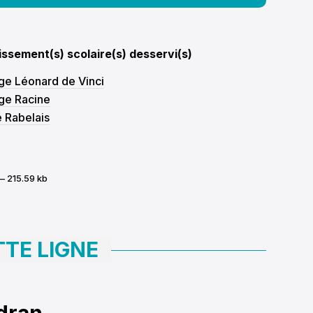
issement(s) scolaire(s) desservi(s)
ge Léonard de Vinci
ge Racine
 Rabelais
— 215.59 kb
TTE LIGNE
édran