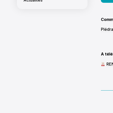
Commu
Plédr
A tél
REN