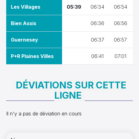
Les Villages
05:39
06:34
06:54
13:30
Bien Assis
06:36
06:56
14:00
Guernesey
06:37
06:57
14:30
P+R Plaines Villes
06:41
07:01
15:00
DÉVIATIONS SUR CETTE
15:30
LIGNE
16:00
Il n'y a pas de déviation en cours
16:30
Navigation principale