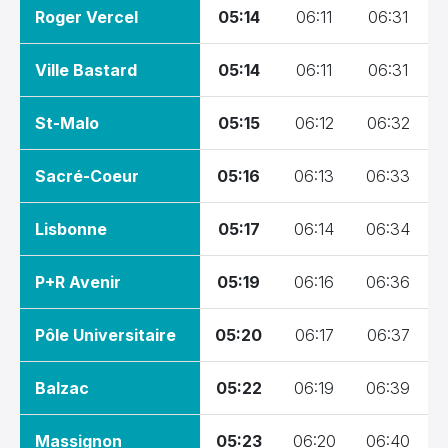
30
31
1
2
3
4
5
02:30
Roger Vercel
05:14
06:11
06:31
03:00
Aujourd'hui
Effacer
Fermer
Ville Bastard
05:14
06:11
06:31
03:30
04:00
St-Malo
05:15
06:12
06:32
04:30
Sacré-Coeur
05:16
06:13
06:33
05:00
05:30
Lisbonne
05:17
06:14
06:34
06:00
P+R Avenir
05:19
06:16
06:36
06:30
Pôle Universitaire
05:20
06:17
06:37
07:00
07:30
Balzac
05:22
06:19
06:39
08:00
Massignon
05:23
06:20
06:40