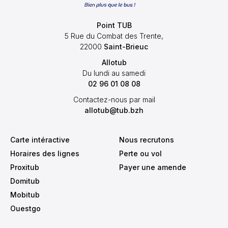
Point TUB
0:30
5 Rue du Combat des Trente,
22000
Saint-Brieuc
Allotub
:00
Du lundi au samedi
02 96 01 08 08
Contactez-nous par mail
:30
allotub@tub.bzh
Carte intéractive
Nous recrutons
:00
Horaires des lignes
Perte ou vol
Proxitub
Payer une amende
Domitub
Mobitub
:30
Ouestgo