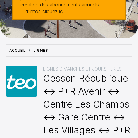
création des abonnements annuels
+ d'infos cliquez ici
ACCUEIL
LIGNES
LIGNES DIMANCHES ET JOURS FÉRIÉS
Cesson République
↔ P+R Avenir ↔
Centre Les Champs
↔ Gare Centre ↔
Les Villages ↔ P+R