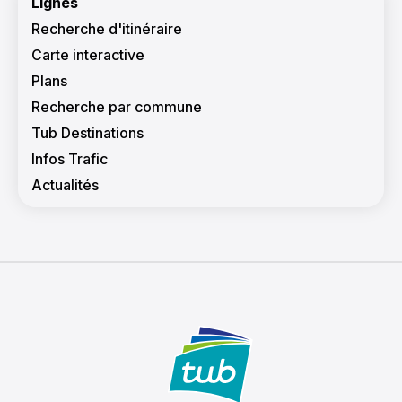
Lignes
17:00
Recherche d'itinéraire
Carte interactive
17:30
Plans
Recherche par commune
18:00
Tub Destinations
Infos Trafic
Actualités
18:30
9:00
9:30
0:00