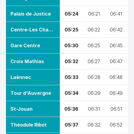
08:30
Palais de Justice
05:24
06:21
06:41
09:00
Centre-Les Champs
05:25
06:22
06:42
09:30
10:00
Gare Centre
05:30
06:25
06:45
10:30
Croix Mathias
05:32
06:27
06:47
11:00
Laënnec
05:33
06:28
06:48
11:30
Tour d'Auvergne
05:34
06:29
06:49
12:00
St-Jouan
05:36
06:31
06:51
12:30
Théodule Ribot
05:37
06:32
06:52
13:00