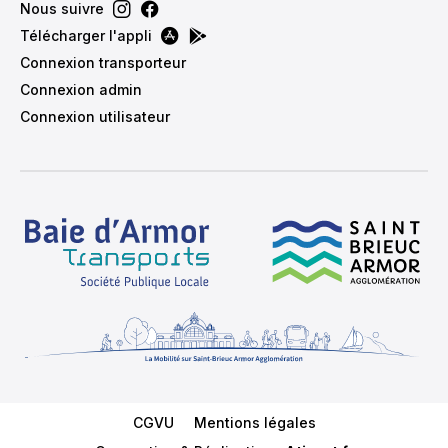
Nous suivre
:00
Télécharger l'appli
Connexion transporteur
Connexion admin
30
Connexion utilisateur
EFFACER
Menu Footer
CGVU
Mentions légales