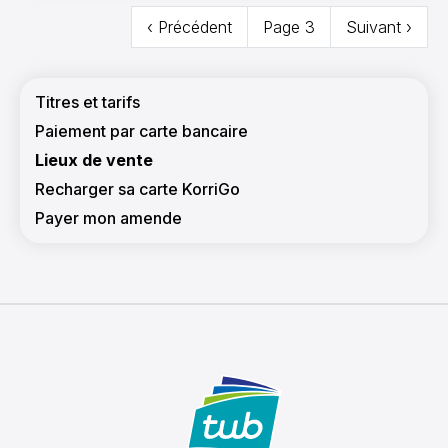
Pagination
Page
‹ Précédent
Page 3
Page
Suivant ›
précédente
suivante
Navigation principale
Titres et tarifs
Paiement par carte bancaire
Lieux de vente
Recharger sa carte KorriGo
Payer mon amende