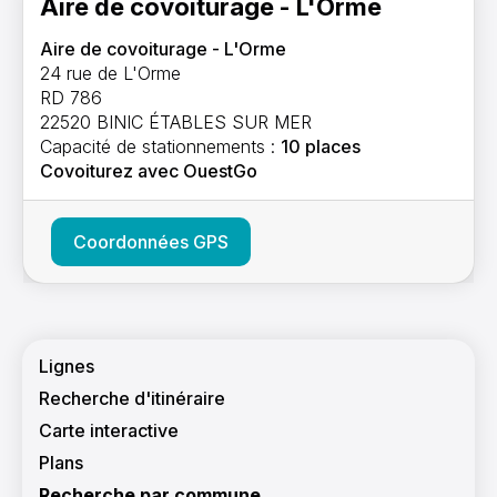
Aire de covoiturage - L'Orme
Aire de covoiturage - L'Orme
24 rue de L'Orme
RD 786
22520 BINIC ÉTABLES SUR MER
Capacité de stationnements :
10 places
Covoiturez avec
OuestGo
Coordonnées GPS
Navigation principale
Lignes
Recherche d'itinéraire
Carte interactive
Plans
Recherche par commune