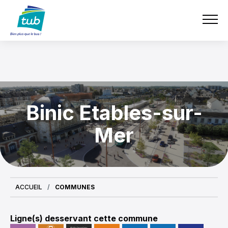
Aller
TUB
au
contenu
principal
Binic Etables-sur-
Mer
ACCUEIL
COMMUNES
Ligne(s) desservant cette commune