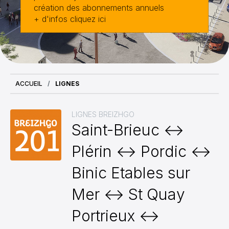
création des abonnements annuels
+ d'infos cliquez ici
ACCUEIL
LIGNES
LIGNES BREIZHGO
Saint-Brieuc ↔
Plérin ↔ Pordic ↔
Binic Etables sur
Mer ↔ St Quay
Portrieux ↔