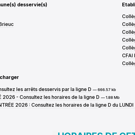
02:00
ne(s) desservie(s)
Etabl
02:30
03:00
Collè
03:30
Brieuc
Collè
04:00
04:30
Collè
05:00
Collè
05:30
Collè
06:00
CFAI I
06:30
07:00
Collè
07:30
08:00
écharger
08:30
09:00
sultez les arrêts desservis par la ligne D
— 666.57 kb
09:30
 2026 - Consultez les horaires de la ligne D
— 1.88 Mb
10:00
TRÉE 2026 : Consultez les horaires de la ligne D du LU
10:30
11:00
11:30
12:00