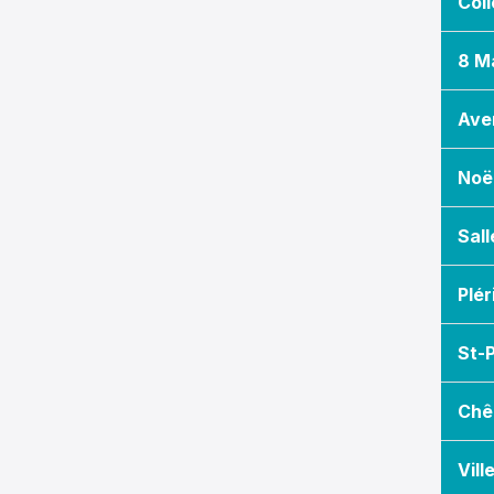
Coll
8 M
Ave
Noë
Sall
Plér
St-P
Chê
Vill