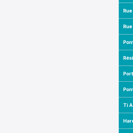
Rue 
Rue 
Pon
Rés
Por
Pont
Ti A
Hare