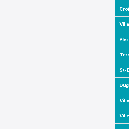
Cro
Vill
Plér
Ter
St-
Dug
Vill
Vill