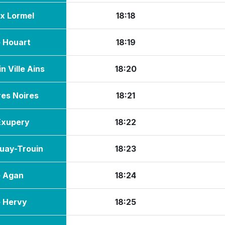
ix Lormel
18:18
e Houart
18:19
in Ville Ains
18:20
res Noires
18:21
Exupery
18:22
uay-Trouin
18:23
e Agan
18:24
e Hervy
18:25