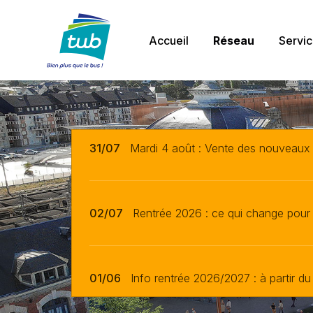
Aller
TUB
au
Navigation
contenu
Accueil
Réseau
Servi
principal
31/07
Mardi 4 août : Vente des nouveau
02/07
Rentrée 2026 : ce qui change pour
01/06
Info rentrée 2026/2027 : à partir du