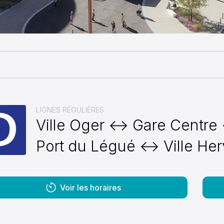
pale
LIGNES RÉGULIÈRES
Ville Oger ↔ Gare Centr
Port du Légué ↔ Ville He
Voir les horaires
00:00
00:30
01:00
01:30