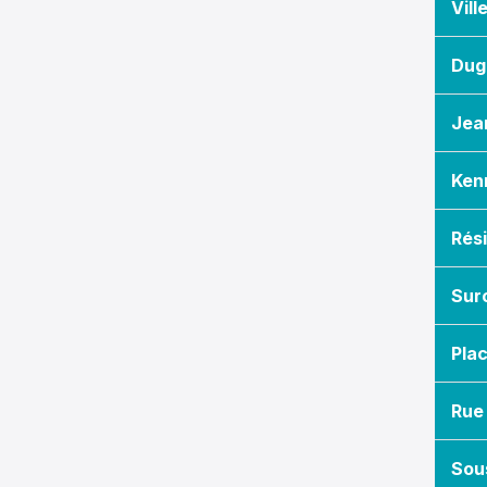
Vill
Dug
Jea
Ken
Sur
Plac
Rue 
Sous