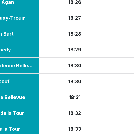
e Agan
18:26
uay-Trouin
18:27
n Bart
18:28
nedy
18:29
Résidence Bellevue
18:30
couf
18:30
e Bellevue
18:31
de la Tour
18:32
 la Tour
18:33