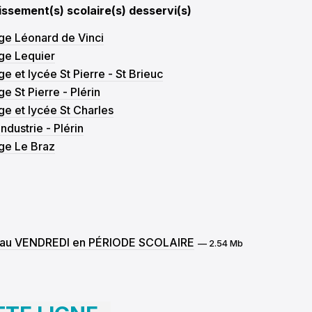
issement(s) scolaire(s) desservi(s)
ge Léonard de Vinci
ge Lequier
ge et lycée St Pierre - St Brieuc
ge St Pierre - Plérin
ge et lycée St Charles
ndustrie - Plérin
ge Le Braz
NDI au VENDREDI en PÉRIODE SCOLAIRE
— 2.54 Mb