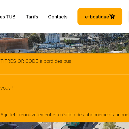
 principale
ces TUB
Tarifs
Contacts
e-boutique
x TITRES QR CODE à bord des bus
 vous !
 6 juillet : renouvellement et création des abonnements annuels