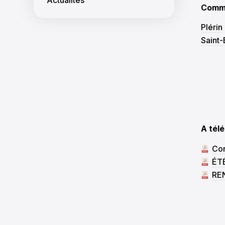
Commu
Plérin
Saint-
A tél
Con
ÉTÉ
REN