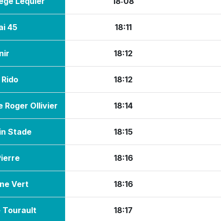
ège Lequier
18:08
9
10
11
12
13
14
15
20:30
16
17
18
19
20
21
22
ai 45
18:11
21:00
23
24
25
26
27
28
29
21:30
nir
18:12
30
31
1
2
3
4
5
22:00
22:30
 Rido
18:12
Aujourd'hui
Effacer
Fermer
23:00
e Roger Ollivier
18:14
23:30
in Stade
18:15
ierre
18:16
ne Vert
18:16
e Tourault
18:17