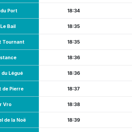
du Port
18:34
Le Bail
18:35
t Tournant
18:35
istance
18:36
t du Légué
18:36
 de Pierre
18:37
r Vro
18:38
l de la Noë
18:39