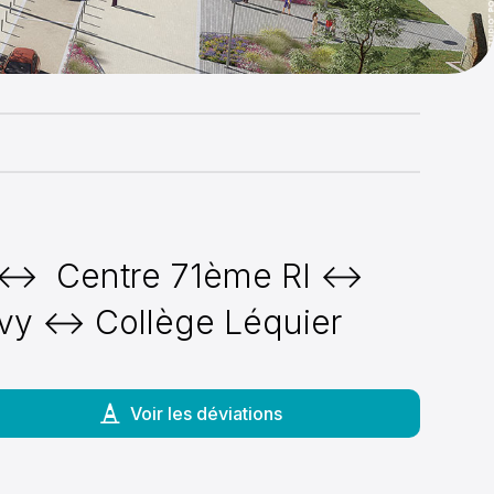
e ↔ Centre 71ème RI ↔
rvy ↔ Collège Léquier
Voir les déviations